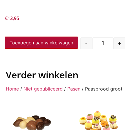
€
13,95
-
+
Toevoegen aan winkelwagen
Verder winkelen
Home
/
Niet gepubliceerd
/
Pasen
/ Paasbrood groot