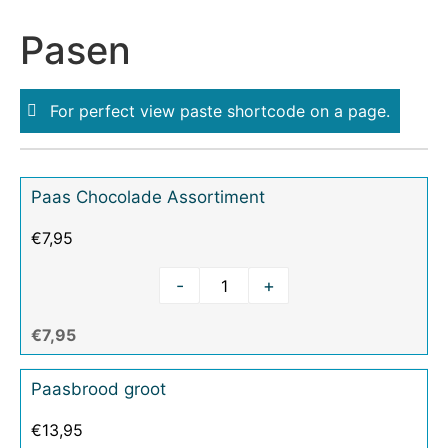
Pasen
For perfect view paste shortcode on a page.
Paas Chocolade Assortiment
€
7,95
-
+
€7,95
Paasbrood groot
€
13,95