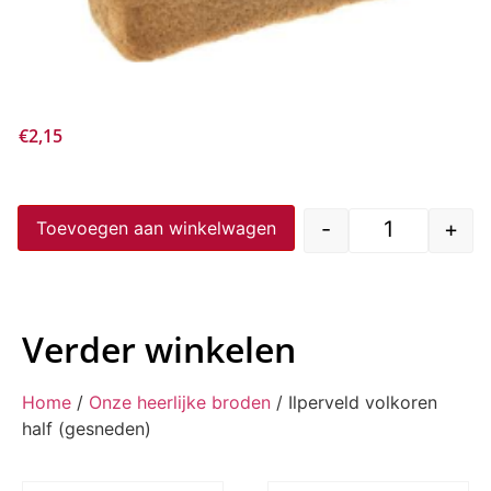
€
2,15
-
+
Toevoegen aan winkelwagen
Verder winkelen
Home
/
Onze heerlijke broden
/ Ilperveld volkoren
half (gesneden)